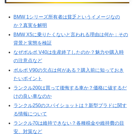
BMW 1シリーズ所有者は貧乏というイメージなの
か？真実を解明
BMW X5に乗りたくないと言われる理由は何か：その
背景と実態を検証
なぜボルボ V40は生産終了したのか？魅力や購入時
の注意点など
ボルボ V90の欠点は何がある？購入前に知っておき
たいポイント
ランクル200は買って後悔する車か？価格に値するだ
けの良い車なのか
ランクル250のスパイショットは？新型プラドに関す
る情報について
ランクル70は維持できない？各種税金や維持費の目
安、対策など